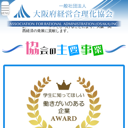
M
E
ひろげよう創造と連帯
N
創造性を発揮し連帯をひろげることにより、大阪・関
西経済の発展に貢献します。
U