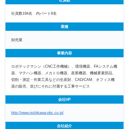
社員数
社員数194名 内パート8名
業種
卸売業
事業内容
ロボテックマシン（CNC工作機械）、環境機器、FAシステム機
器、マテハン機器、メカトロ機器、産業機器、機械要素部品、
切削・測定・作業工具などの生産財、CAD/CAM、オフィス機
器の販売、並びにそれに付属する工事サービス
会社HP
http://www.nishikawa-nbc.co.jp/
自社紹介