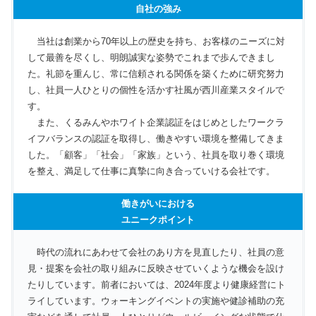
自社の強み
当社は創業から70年以上の歴史を持ち、お客様のニーズに対
して最善を尽くし、明朗誠実な姿勢でこれまで歩んできまし
た。礼節を重んじ、常に信頼される関係を築くために研究努力
し、社員一人ひとりの個性を活かす社風が西川産業スタイルで
す。
また、くるみんやホワイト企業認証をはじめとしたワークラ
イフバランスの認証を取得し、働きやすい環境を整備してきま
した。「顧客」「社会」「家族」という、社員を取り巻く環境
を整え、満足して仕事に真摯に向き合っていける会社です。
働きがいにおける
ユニークポイント
時代の流れにあわせて会社のあり方を見直したり、社員の意
見・提案を会社の取り組みに反映させていくような機会を設け
たりしています。前者においては、2024年度より健康経営にト
ライしています。ウォーキングイベントの実施や健診補助の充