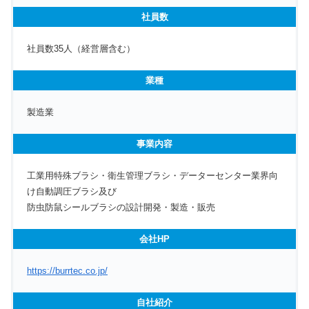
社員数
社員数35人（経営層含む）
業種
製造業
事業内容
工業用特殊ブラシ・衛生管理ブラシ・データーセンター業界向
け自動調圧ブラシ及び
防虫防鼠シールブラシの設計開発・製造・販売
会社HP
https://burrtec.co.jp/
自社紹介