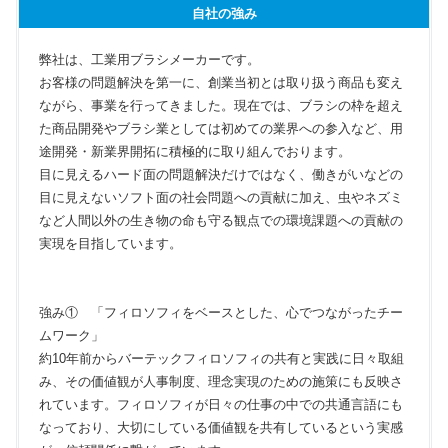
自社の強み
弊社は、工業用ブラシメーカーです。
お客様の問題解決を第一に、創業当初とは取り扱う商品も変え
ながら、事業を行ってきました。現在では、ブラシの枠を超え
た商品開発やブラシ業としては初めての業界への参入など、用
途開発・新業界開拓に積極的に取り組んでおります。
目に見えるハード面の問題解決だけではなく、働きがいなどの
目に見えないソフト面の社会問題への貢献に加え、虫やネズミ
など人間以外の生き物の命も守る観点での環境課題への貢献の
実現を目指しています。
強み① 「フィロソフィをベースとした、心でつながったチー
ムワーク」
約10年前からバーテックフィロソフィの共有と実践に日々取組
み、その価値観が人事制度、理念実現のための施策にも反映さ
れています。フィロソフィが日々の仕事の中での共通言語にも
なっており、大切にしている価値観を共有しているという実感