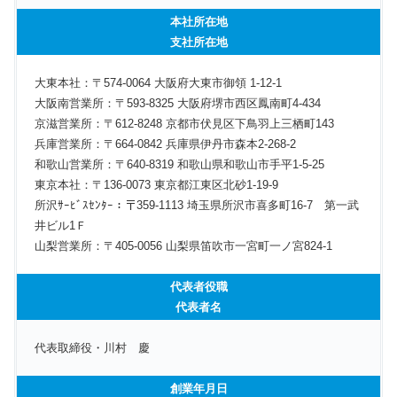
本社所在地
支社所在地
大東本社：〒574-0064 大阪府大東市御領 1-12-1
大阪南営業所：〒593-8325 大阪府堺市西区鳳南町4-434
京滋営業所：〒612-8248 京都市伏見区下鳥羽上三栖町143
兵庫営業所：〒664-0842 兵庫県伊丹市森本2-268-2
和歌山営業所：〒640-8319 和歌山県和歌山市手平1-5-25
東京本社：〒136-0073 東京都江東区北砂1-19-9
所沢ｻｰﾋﾞｽｾﾝﾀｰ：〒359-1113 埼玉県所沢市喜多町16-7 第一武
井ビル1Ｆ
山梨営業所：〒405-0056 山梨県笛吹市一宮町一ノ宮824-1
代表者役職
代表者名
代表取締役・川村 慶
創業年月日