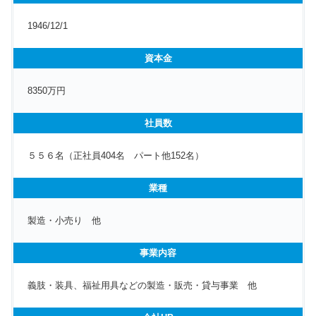
1946/12/1
資本金
8350万円
社員数
５５６名（正社員404名 パート他152名）
業種
製造・小売り 他
事業内容
義肢・装具、福祉用具などの製造・販売・貸与事業 他