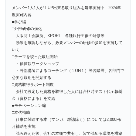
メンバー1人1人が１UP出来る取り組みを毎年実施中 2024年
度実施内容
■学び編
□外部研修の強化
大阪商工会議所、XPORT、各種銀行主催の研修等
効果を確認しながら、必要メンバーの研修の参加を実施して
いく
□テーマを絞った取組開始
・価値観ワークショップ
・外部講師によるコーチング（１ON１）等各階層、各部門で
必要な取組を開始する
□資格取得サポート制度
会社で設定した資格を取得した人には合格時テスト代＋報奨
金（資格による）を支給
■モチベーション編
□本代補助
仕事に関連する本（マンガ、雑誌除く）については2,000円/
月補助を実施
読み終えた後、会社の本棚で共有し、皆で読める環境を構築