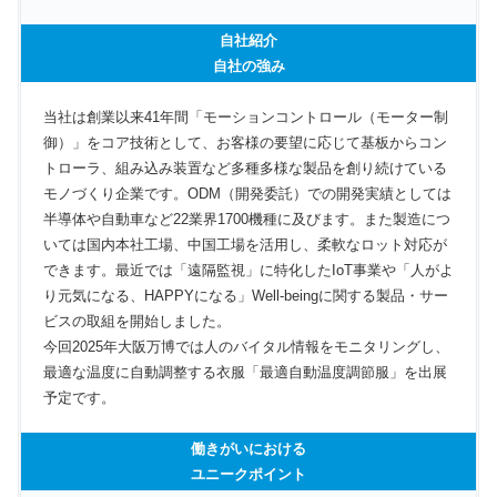
自社紹介
自社の強み
当社は創業以来41年間「モーションコントロール（モーター制
御）」をコア技術として、お客様の要望に応じて基板からコン
トローラ、組み込み装置など多種多様な製品を創り続けている
モノづくり企業です。ODM（開発委託）での開発実績としては
半導体や自動車など22業界1700機種に及びます。また製造につ
いては国内本社工場、中国工場を活用し、柔軟なロット対応が
できます。最近では「遠隔監視」に特化したIoT事業や「人がよ
り元気になる、HAPPYになる」Well-beingに関する製品・サー
ビスの取組を開始しました。
今回2025年大阪万博では人のバイタル情報をモニタリングし、
最適な温度に自動調整する衣服「最適自動温度調節服」を出展
予定です。
働きがいにおける
ユニークポイント