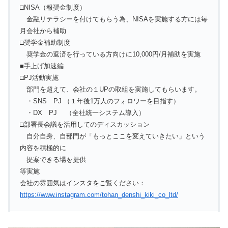
□NISA（報奨金制度）
金融リテラシーを付けてもらう為、NISAを実施する方には毎
月会社から補助
□奨学金補助制度
奨学金の返済を行っている方向けに10,000円/月補助を実施
■手上げ加速編
□PJ活動実施
部門を超えて、会社の１UPの取組を実施してもらいます。
・SNS PJ （１年後1万人のフォロワーを目指す）
・DX PJ （全社統一システム導入）
□部署長会議を活用してのディスカッション
自分自身、自部門が「もっとここを変えていきたい」という
内容を積極的に
提案できる場を提供
等実施
会社の雰囲気はインスタをご覧ください：
https://www.instagram.com/tohan_denshi_kiki_co_ltd/