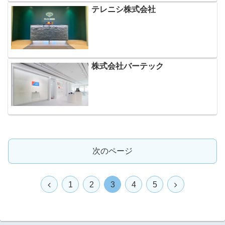
テレニシ株式会社
株式会社バーテック
次のページ
前
次
1
2
3
4
5
へ
へ